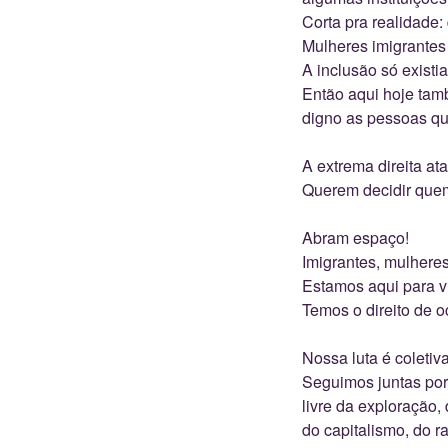
Corta pra realidade:
Mulheres imigrantes
A inclusão só existia
Então aqui hoje tam
digno as pessoas qu
A extrema direita at
Querem decidir quem 
Abram espaço!
Imigrantes, mulhere
Estamos aqui para vi
Temos o direito de o
Nossa luta é coletiv
Seguimos juntas por 
livre da exploração,
do capitalismo, do r