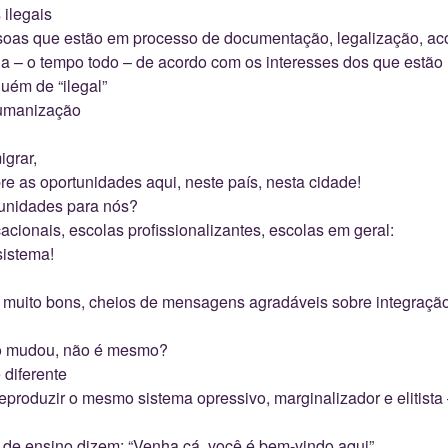
ilegais
oas que estão em processo de documentação, legalização, ac
 – o tempo todo – de acordo com os interesses dos que estão
uém de “ilegal”
umanização
igrar,
re as oportunidades aqui, neste país, nesta cidade!
unidades para nós?
cacionais, escolas profissionalizantes, escolas em geral:
sistema!
muito bons, cheios de mensagens agradáveis sobre integração
o mudou, não é mesmo?
 diferente
produzir o mesmo sistema opressivo, marginalizador e elitista –
s de ensino dizem: “Venha cá, você é bem-vindo aqui”