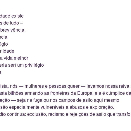
dade existe
s de tudo –
brevivência
ncia
úgio
gnidade
a vida melhor
ria ser) um privilégio
s
nista, nós — mulheres e pessoas queer — levamos nossa raiva 
ta bilhões armando as fronteiras da Europa, ela é cúmplice da 
teção — seja na fuga ou nos campos de asilo aqui mesmo
 são especialmente vulneráveis a abusos e exploração.
dio continua: exclusão, racismo e rejeições de asilo que tran