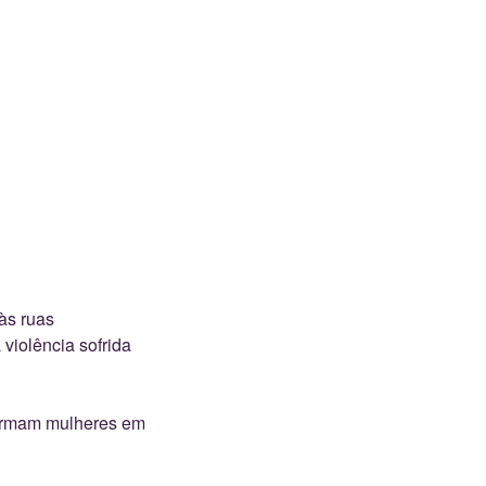
às ruas
violência sofrida
sformam mulheres em