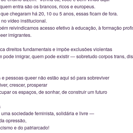
 quem entra são os brancos, ricos e europeus.
 que chegaram há 20, 10 ou 5 anos, essas ficam de fora.
 no vídeo institucional.
bém reivindicamos acesso efetivo à educação, à formação profis
eer imigrantes.
aca direitos fundamentais e impõe exclusões violentas
pode imigrar, quem pode existir — sobretudo corpos trans, dis
s e pessoas queer não estão aqui só para sobreviver
ver, crescer, prosperar
cupar os espaços, de sonhar, de construir um futuro
a
uma sociedade feminista, solidária e livre —
 da opressão,
acismo e do patriarcado!