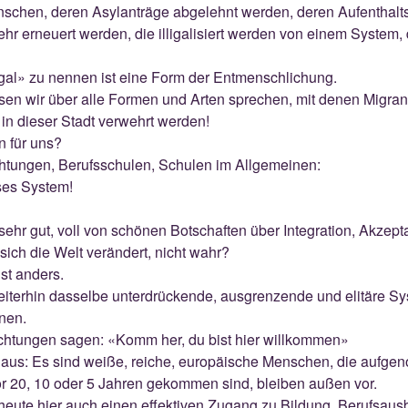
nschen, deren Asylanträge abgelehnt werden, deren Aufenthal
r erneuert werden, die illigalisiert werden von einem System, d
gal» zu nennen ist eine Form der Entmenschlichung.
en wir über alle Formen und Arten sprechen, mit denen Migra
 in dieser Stadt verwehrt werden!
 für uns?
chtungen, Berufsschulen, Schulen im Allgemeinen:
eses System!
ehr gut, voll von schönen Botschaften über Integration, Akzepta
 sich die Welt verändert, nicht wahr?
ist anders.
eiterhin dasselbe unterdrückende, ausgrenzende und elitäre S
nen.
ichtungen sagen: «Komm her, du bist hier willkommen»
so aus: Es sind weiße, reiche, europäische Menschen, die aufg
or 20, 10 oder 5 Jahren gekommen sind, bleiben außen vor.
 heute hier auch einen effektiven Zugang zu Bildung, Berufsaus