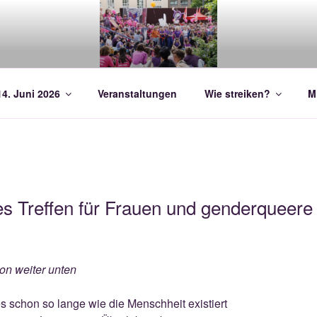
SCHER STREIK UND F
14. Juni 2026
Veranstaltungen
Wie streiken?
M
enes Treffen für Frauen und genderquee
on weiter unten
 schon so lange wie die Menschheit existiert