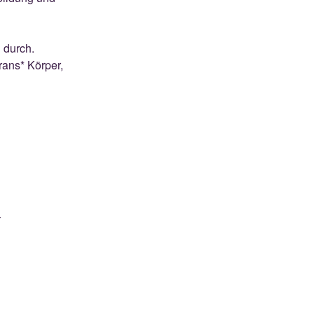
 durch.
rans* Körper,
–