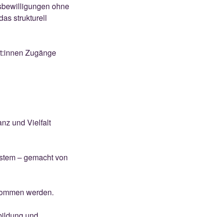
tsbewilligungen ohne
as strukturell
nt:innen Zugänge
nz und Vielfalt
ystem – gemacht von
enommen werden.
bildung und