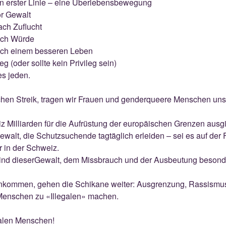
in erster Linie – eine Überlebensbewegung
or Gewalt
ach Zuflucht
ach Würde
ach einem besseren Leben
eg (oder sollte kein Privileg sein)
es jeden.
schen Streik, tragen wir Frauen und genderqueere Menschen uns
 Milliarden für die Aufrüstung der europäischen Grenzen ausgib
ewalt, die Schutzsuchende tagtäglich erleiden – sei es auf der F
r in der Schweiz.
ind dieserGewalt, dem Missbrauch und der Ausbeutung besond
nkommen, gehen die Schikane weiter: Ausgrenzung, Rassismus
 Menschen zu «Illegalen» machen.
galen Menschen!