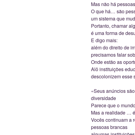
Mas não há pessoas 
O que há… são pess
um sistema que muda
Portanto, chamar alg
é uma forma de des
E digo mais:
além do direito de im
precisamos falar sob
Onde estão as oport
Alô instituições edu
descolonizem esse 
«Seus anúncios são 
diversidade
Parece que o mund
Mas a realidade … é
Vocês continuam a re
pessoas brancas
algumas instituiçõe