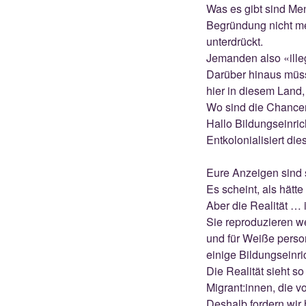
Was es gibt sind Me
Begründung nicht meh
unterdrückt.
Jemanden also «ille
Darüber hinaus müss
hier in diesem Land,
Wo sind die Chancen
Hallo Bildungseinri
Entkolonialisiert di
Eure Anzeigen sind s
Es scheint, als hätte
Aber die Realität … 
Sie reproduzieren w
und für Weiße perso
einige Bildungseinr
Die Realität sieht 
Migrant:innen, die v
Deshalb fordern wir