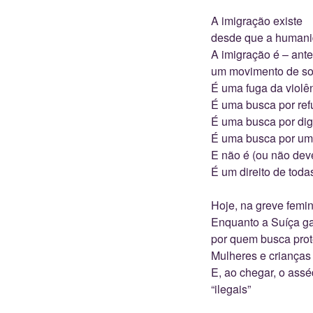
A imigração existe
desde que a humani
A imigração é – ante
um movimento de so
É uma fuga da violê
É uma busca por ref
É uma busca por di
É uma busca por um
E não é (ou não deve
É um direito de toda
Hoje, na greve femi
Enquanto a Suíça gas
por quem busca pro
Mulheres e crianças
E, ao chegar, o assé
“ilegais”