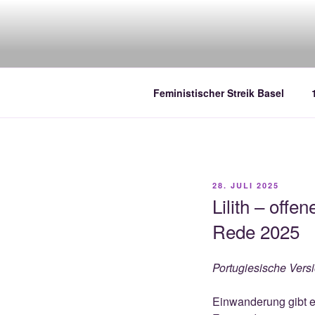
Zum
Inhalt
FEMINISTI
springen
– Streik mit uns!
BASEL
Feministischer Streik Basel
VERÖFFENTLICHT
28. JULI 2025
AM
Lilith – off
Rede 2025
Portugiesische Versi
Einwanderung gibt es