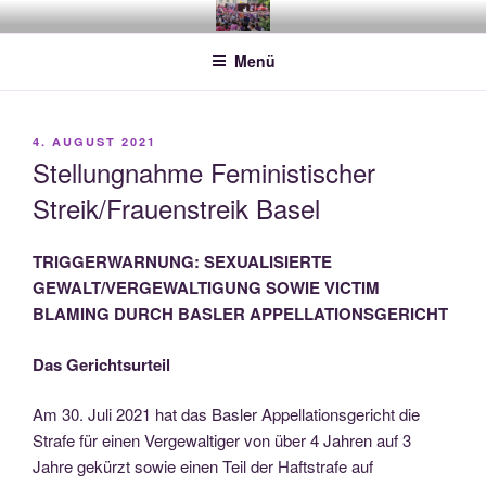
Zum
FEMINISTISCHER STREIK UND
– Streik mit uns!
Inhalt
FRAUENSTREIK BASEL
Menü
springen
VERÖFFENTLICHT
4. AUGUST 2021
AM
Stellungnahme Feministischer
Streik/Frauenstreik Basel
TRIGGERWARNUNG: SEXUALISIERTE
GEWALT/VERGEWALTIGUNG SOWIE VICTIM
BLAMING DURCH BASLER APPELLATIONSGERICHT
Das Gerichtsurteil
Am 30. Juli 2021 hat das Basler Appellationsgericht die
Strafe für einen Vergewaltiger von über 4 Jahren auf 3
Jahre gekürzt sowie einen Teil der Haftstrafe auf